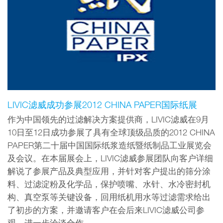
LIVIC滤威成功参展2012 CHINA PAPER国际纸展
作为中国领先的过滤解决方案提供商，LIVIC滤威在9月
10日至12日成功参展了具有全球顶级品质的2012 CHINA
PAPER第二十届中国国际纸浆造纸暨纸制品工业展览会
及会议。在本届展会上，LIVIC滤威参展团队向客户详细
解说了参展产品及典型应用，并针对客户提出的筛分涂
料、过滤淀粉及化学品，保护喷嘴、水针、水冷密封机
构、真空泵等关键设备，回用纸机用水等过滤需求给出
了初步的方案，并邀请客户在会后来LIVIC滤威公司参