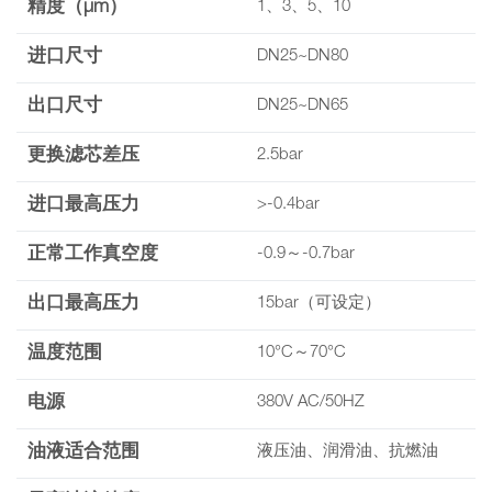
精度（µm）
1、3、5、10
进口尺寸
DN25~DN80
出口尺寸
DN25~DN65
更换滤芯差压
2.5bar
进口最高压力
>-0.4bar
正常工作真空度
-0.9～-0.7bar
出口最高压力
15bar（可设定）
温度范围
10°C～70°C
电源
380V AC/50HZ
油液适合范围
液压油、润滑油、抗燃油