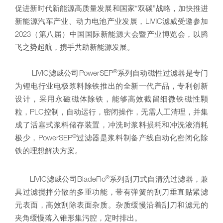
促进新时代新能源高质量发展和国家“双碳”战略，加快推进
新能源汽车产业、动力电池产业发展，LIVIC滤威受邀参加
2023（第八届）中国国际新能源大会暨产业博览会，以腾
飞之势起航，携手共助新能源发展。
®
LIVIC滤威公司PowerSEP
系列自动磁性过滤器是专门
为锂电行业电极浆料除铁推出的全新一代产品，专利创新
设计，采用永磁磁体除铁，能够高效截留细微铁磁性颗
粒，PLC控制，自动运行，密闭操作，无需人工清理，并集
成了活塞式浆料储存装置，冲洗时浆料损耗和冲洗液消耗
®
极少，PowerSEP
过滤器是浆料制备产线自动化密闭化除
铁的理想解决方案。
®
LIVIC滤威公司BladeFlo
系列刮刀式自清洗过滤器，兼
具过滤搅拌分散的多重功能，带有弹簧的刮刀垂直贴紧滤
元表面，高效刮除表面杂质。杂质缓慢沿着刮刀和滤元的
夹角缓慢落入锥形集污腔，定时排出。