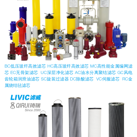
BC低压玻纤高效滤芯 HC高压玻纤高效滤芯 MC高性能金属编网滤
芯 EC无骨架滤芯 UC深层净化滤芯 AC油水分离聚结滤芯 GC风电
齿轮箱润滑油滤芯 SC旋装过滤器 DC除酸滤芯 VC伺服滤芯 RC金
属烧结毡滤芯