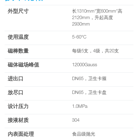
外型尺寸
长1310mm*宽600mm*高
2120mm，升起高度
2930mm
使用温度
5-60°C
磁棒数量
每级5支，4级，共20支
磁体磁场峰值
12000Gauss
进出口
DN65，卫生卡箍
放尽口
DN65，卫生卡盘
设计压力
1.0MPa
接液材质
304
内表面处理
食品级抛光