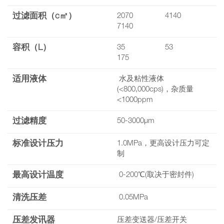
过滤面积（c㎡）
2070 4140
7140
容积（L）
35 53
175
适用液体
水及粘性液体
(<800,000cps)，杂质量
<1000ppm
过滤精度
50-3000μm
标准设计压力
1.0MPa，更高设计压力可定
制
最高设计温度
0-200℃(取决于密封件)
清洗压差
0.05MPa
压差发讯器
压差变送器/压差开关