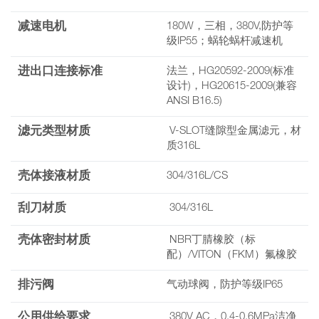
减速电机
180W，三相，380V,防护等
级IP55；蜗轮蜗杆减速机
进出口连接标准
法兰，HG20592-2009(标准
设计)，HG20615-2009(兼容
ANSI B16.5)
滤元类型材质
V-SLOT缝隙型金属滤元，材
质316L
壳体接液材质
304/316L/CS
刮刀材质
304/316L
壳体密封材质
NBR丁腈橡胶（标
配）/VITON（FKM）氟橡胶
排污阀
气动球阀，防护等级IP65
公用供给要求
380V AC，0.4-0.6MPa洁净