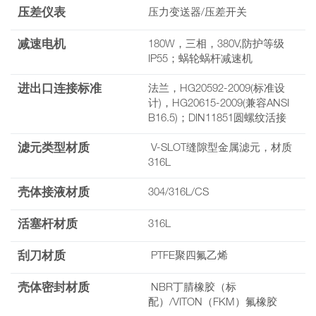
压差仪表
压力变送器/压差开关
减速电机
180W，三相，380V,防护等级
IP55；蜗轮蜗杆减速机
进出口连接标准
法兰，HG20592-2009(标准设
计)，HG20615-2009(兼容ANSI
B16.5)；DIN11851圆螺纹活接
滤元类型材质
V-SLOT缝隙型金属滤元，材质
316L
壳体接液材质
304/316L/CS
活塞杆材质
316L
刮刀材质
PTFE聚四氟乙烯
壳体密封材质
NBR丁腈橡胶（标
配）/VITON（FKM）氟橡胶