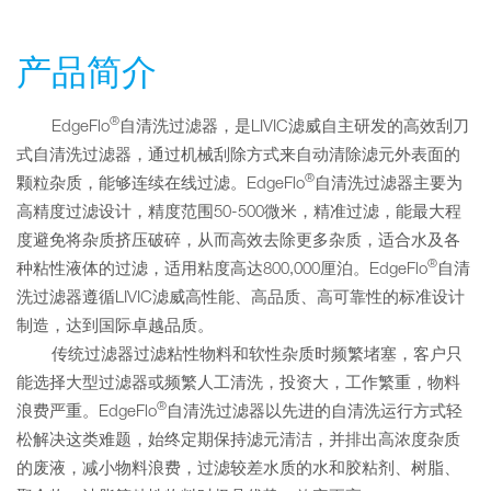
产品简介
®
EdgeFlo
自清洗过滤器，是LIVIC滤威自主研发的高效刮刀
式自清洗过滤器，通过机械刮除方式来自动清除滤元外表面的
®
颗粒杂质，能够连续在线过滤。EdgeFlo
自清洗过滤器主要为
高精度过滤设计，精度范围50-500微米，精准过滤，能最大程
度避免将杂质挤压破碎，从而高效去除更多杂质，适合水及各
®
种粘性液体的过滤，适用粘度高达800,000厘泊。EdgeFlo
自清
洗过滤器遵循LIVIC滤威高性能、高品质、高可靠性的标准设计
制造，达到国际卓越品质。
传统过滤器过滤粘性物料和软性杂质时频繁堵塞，客户只
能选择大型过滤器或频繁人工清洗，投资大，工作繁重，物料
®
浪费严重。EdgeFlo
自清洗过滤器以先进的自清洗运行方式轻
松解决这类难题，始终定期保持滤元清洁，并排出高浓度杂质
的废液，减小物料浪费，过滤较差水质的水和胶粘剂、树脂、