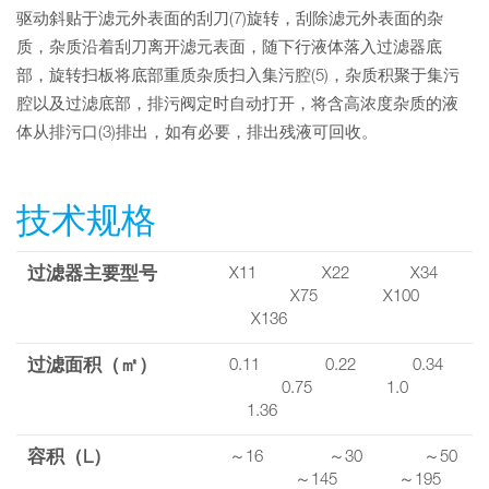
驱动斜贴于滤元外表面的刮刀(7)旋转，刮除滤元外表面的杂
质，杂质沿着刮刀离开滤元表面，随下行液体落入过滤器底
部，旋转扫板将底部重质杂质扫入集污腔(5)，杂质积聚于集污
腔以及过滤底部，排污阀定时自动打开，将含高浓度杂质的液
体从排污口(3)排出，如有必要，排出残液可回收。
技术规格
过滤器主要型号
X11 X22 X34
X75 X100
X136
过滤面积（㎡）
0.11 0.22 0.34
0.75 1.0
1.36
容积（L）
～16 ～30 ～50
～145 ～195