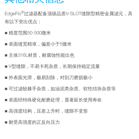
®
EdgeFlo
过滤器配备顶级品质V-SLOT缝隙型精密金属滤元，具
有以下突出优点：
■ 精度范围50-500微米
■ 表面缝宽精准，偏差小于5微米
■ 主体316L材质，耐腐蚀性能出色
■ V型缝隙，不易卡死杂质，长期保持稳定流量
■ 外表面光滑，极易刮除，对刮刀磨损极小
■ 可过滤较棘手杂质，如油泥类杂质、软性结块杂质等
■ 表面经特殊硬化耐磨处理，显著延长使用寿命
■ 高强度结构，压差上升时，缝隙不变形
■ 耐受高强度的正反向压力