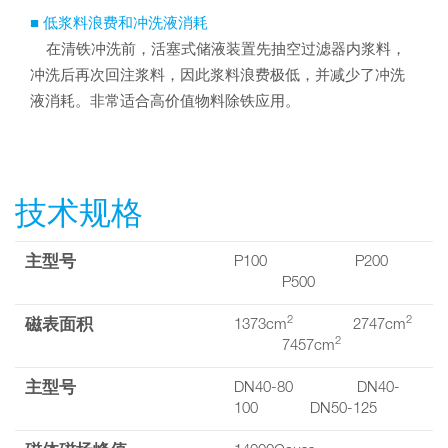
■ 低浆料浪费和冲洗液消耗
在清铁冲洗前，活塞式储液装置先抽空过滤器内浆料，
冲洗后再次回注浆料，因此浆料浪费极低，并减少了冲洗
液消耗。非常适合高价值物料除铁应用。
技术规格
主型号
P100 P200
P500
2
2
磁表面积
1373cm
2747cm
2
7457cm
主型号
DN40-80 DN40-
100 DN50-125