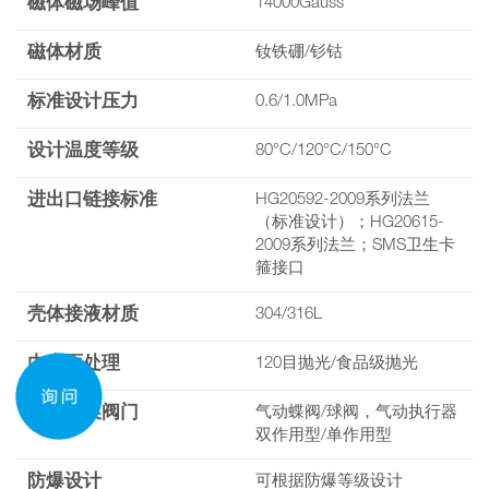
磁体磁场峰值
14000Gauss
磁体材质
钕铁硼/钐钴
标准设计压力
0.6/1.0MPa
设计温度等级
80°C/120°C/150°C
进出口链接标准
HG20592-2009系列法兰
（标准设计）；HG20615-
2009系列法兰；SMS卫生卡
箍接口
壳体接液材质
304/316L
内表面处理
120目抛光/食品级抛光
液体切换阀门
气动蝶阀/球阀，气动执行器
双作用型/单作用型
防爆设计
可根据防爆等级设计