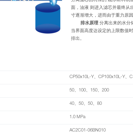
分离滤芯由特殊的 疏水材料制
面，油液 则进入滤芯并最终从
寸逐渐增大，进而由于重力原
排水原理
分离出来的水分
当界面高度达设定的上限数值时
排出。
CP50x10L-Y、CP100x10L-Y、C
50、100、150、200
40、50、50、80
1.0 MPa
AC2C01-06BN010