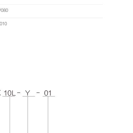
W080
010