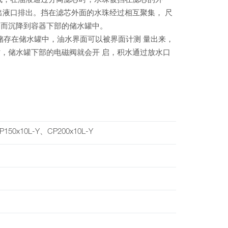
成，在油液通过分离滤芯时，水珠被挡在滤芯的外
出液口排出。挡在滤芯外面的水珠经过相互聚集， 尺
因而沉降到容器下部的储水罐中。
储存在储水罐中，油水界面可以被界面计测 量出来，
，储水罐下部的电磁阀就会开 启，积水通过放水口
P150x10L-Y、CP200x10L-Y