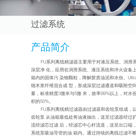
过滤系统
产品简介
FU系列离线精滤器主要用于对液压系统、润滑系
深层净 化，应用在润滑系统、液压系统和淬火设备
箱内的固体污 染物颗粒，降解胶质油泥和水份。Ultr
细木浆纤维混合成 型，形成深层过滤通道和吸附空
量，标准精度3微米与5微 米，效率99%以上，对
积的50%。
FU系列离线精过滤器由过滤器和齿轮泵组成，以
齿轮泵 从油箱最低处将油液抽出，送至过滤器经过
流经滤芯过滤 后，经滤芯中心杆流道，送至出口端
系统泵吸油导管的油 箱内。通过持续的离线过滤不