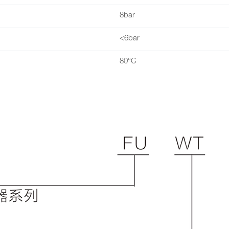
8bar
<6bar
80°C