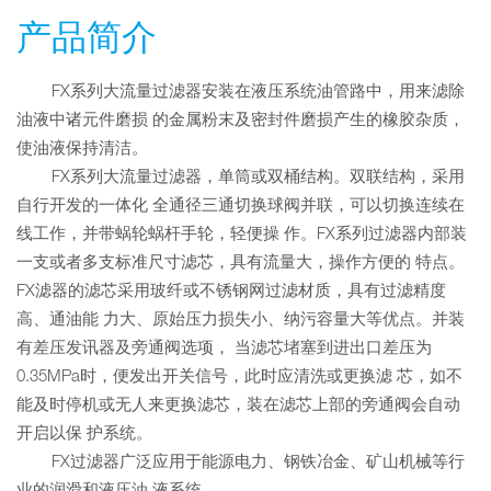
产品简介
FX系列大流量过滤器安装在液压系统油管路中，用来滤除
油液中诸元件磨损 的金属粉末及密封件磨损产生的橡胶杂质，
使油液保持清洁。
FX系列大流量过滤器，单筒或双桶结构。双联结构，采用
自行开发的一体化 全通径三通切换球阀并联，可以切换连续在
线工作，并带蜗轮蜗杆手轮，轻便操 作。FX系列过滤器内部装
一支或者多支标准尺寸滤芯，具有流量大，操作方便的 特点。
FX滤器的滤芯采用玻纤或不锈钢网过滤材质，具有过滤精度
高、通油能 力大、原始压力损失小、纳污容量大等优点。并装
有差压发讯器及旁通阀选项， 当滤芯堵塞到进出口差压为
0.35MPa时，便发出开关信号，此时应清洗或更换滤 芯，如不
能及时停机或无人来更换滤芯，装在滤芯上部的旁通阀会自动
开启以保 护系统。
FX过滤器广泛应用于能源电力、钢铁冶金、矿山机械等行