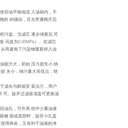
能使回油平稳地流 入油箱内，不
物的 的骚动，且当旁通阀开启
积污盅。当滤芯 逐步堵塞后,可
讯值为0.35MPa）。在滤芯
，从而避免了污染物重新掉入油
油能力大，初始 压力损失小,纳
力损 失小，纳污量大等优点，绝
对于滤头与邮箱安 装法兰，用户
即 可。旋开过滤器顶盖可更换滤
小回油孔，可作系 统中少量油液
箱侧 面或底部时，旋开小孔盖
芯使用寿命，又有利于油液的净