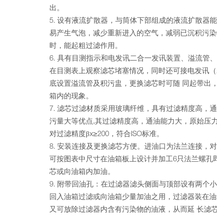
出。
5. 设有液流扩散器，与筒体下部组成的液流扩散器
易产生气泡，减少重新进入的空气，减弱已沉积污染
时，能起粗过滤作用。
6. 具有目测指示和电发讯二合一发讯装置、溢流管、
在目测表上观察滤芯堵塞情况，同时还可接电发讯（发 
底设置溢流管及积污盅，更换滤芯时可随 同起带出
箱内的现象。
7. 滤芯过滤材质采用玻璃纤维，具有过滤精度高，通
污量大等优点,其过滤精度高，通油能力大，原始压
对过滤精度βx≥200，符合ISO标准。
8. 安装连接及更换滤芯方便。进油口为法兰连接，
可按图表中尺寸在油箱板上设计并加工6只法兰螺孔
芯或向油箱内加油。
9. 附带回油孔：在过滤器滤头侧面与顶部设有两个
回入油箱过滤或向油箱少量加油之用，过滤器装在油
又可放除过滤器内含有污染物的油液，从而延 长滤