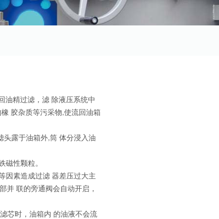
回油精过滤，滤 除液压系统中
橡 胶杂质等污采物,使流回油箱
滤头露于油箱外,筒 体分浸入油
的铁磁性颗粒。
动等因素造成过滤 器差压过大主
部并 联的旁通阀会自动开启，
。
换滤芯时，油箱内 的油液不会流