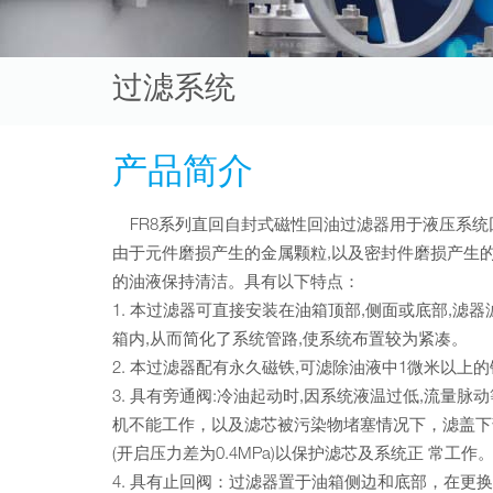
过滤系统
产品简介
FR8系列直回自封式磁性回油过滤器用于液压系统
由于元件磨损产生的金属颗粒,以及密封件磨损产生的
的油液保持清洁。具有以下特点：
1. 本过滤器可直接安装在油箱顶部,侧面或底部,滤器
箱内,从而简化了系统管路,使系统布置较为紧凑。
2. 本过滤器配有永久磁铁,可滤除油液中1微米以上
3. 具有旁通阀:冷油起动时,因系统液温过低,流量脉
机不能工作，以及滤芯被污染物堵塞情况下，滤盖下
(开启压力差为0.4MPa)以保护滤芯及系统正 常工作
4. 具有止回阀：过滤器置于油箱侧边和底部，在更