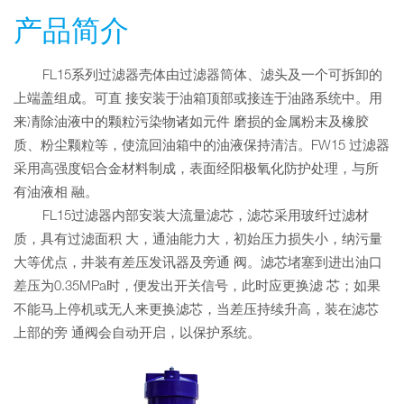
产品简介
FL15系列过滤器壳体由过滤器筒体、滤头及一个可拆卸的
上端盖组成。可直 接安装于油箱顶部或接连于油路系统中。用
来凊除油液中的颗粒污染物诸如元件 磨损的金属粉末及橡胶
质、粉尘颗粒等，使流回油箱中的油液保持清洁。FW15 过滤器
采用高强度铝合金材料制成，表面经阳极氧化防护处理，与所
有油液相 融。
FL15过滤器内部安装大流量滤芯，滤芯采用玻纤过滤材
质，具有过滤面积 大，通油能力大，初始压力损失小，纳污量
大等优点，井装有差压发讯器及旁通 阀。滤芯堵塞到进出油口
差压为0.35MPa时，便发出开关信号，此时应更换滤 芯；如果
不能马上停机或无人来更换滤芯，当差压持续升高，装在滤芯
上部的旁 通阀会自动开启，以保护系统。