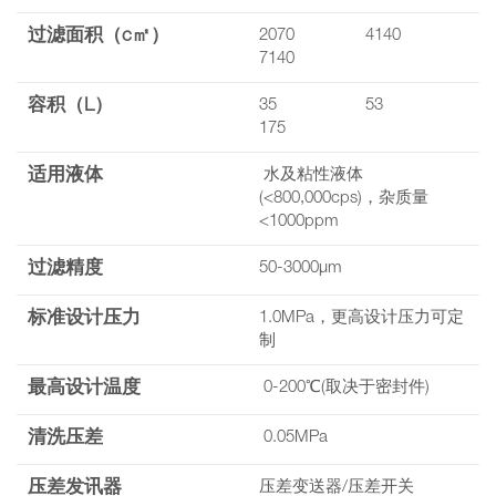
过滤面积（c㎡）
2070 4140
7140
容积（L）
35 53
175
适用液体
水及粘性液体
(<800,000cps)，杂质量
<1000ppm
过滤精度
50-3000μm
标准设计压力
1.0MPa，更高设计压力可定
制
最高设计温度
0-200℃(取决于密封件)
清洗压差
0.05MPa
压差发讯器
压差变送器/压差开关