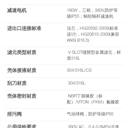
减速电机
180W，三相，380V,防护等
级IP55；蜗轮蜗杆减速机
进出口连接标准
法兰，HG20592-2009(标准
设计)，HG20615-2009(兼容
ANSI B16.5)
滤元类型材质
V-SLOT缝隙型金属滤元，材
质316L
壳体接液材质
304/316L/CS
刮刀材质
304/316L
壳体密封材质
NBR丁腈橡胶（标
配）/VITON（FKM）氟橡胶
排污阀
气动球阀，防护等级IP65
公用供给要求
380V AC，0.4-0.6MPa洁净