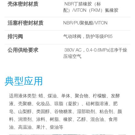
壳体密封材质
NBR丁腈橡胶（标
配）/VITON（FKM）氟橡胶
活塞杆密封材质
NBR/PU聚氨酯/VITON
排污阀
气动球阀，防护等级IP65
公用供给要求
380V AC，0.4-0.6MPa洁净干燥
压缩空气
典型应用
适用液体类型: 蜡、煤油、单体、聚合物、柠檬酸、发酵
液、壳聚糖、化妆品、琼脂（凝胶）、硅树脂溶液、肥
皂、山梨醇、类固醇、谷物糖浆、湿部助剂、粘合剂、颜
料、润滑剂、涂料、树脂、橡胶、乙醇、混合油、食用
油、高温油、果汁、柴油等