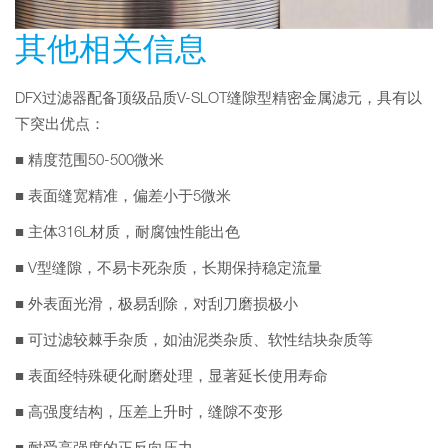
其他相关信息
DFX过滤器配备顶级品质V-SLOT缝隙型精密金属滤元，具有以
下突出优点：
■ 精度范围50-500微米
■ 表面缝宽精准，偏差小于5微米
■ 主体316L材质，耐腐蚀性能出色
■ V型缝隙，不易卡死杂质，长期保持稳定流量
■ 外表面光滑，极易刮除，对刮刀磨损极小
■ 可过滤较棘手杂质，如油泥类杂质、软性结块杂质等
■ 表面经特殊硬化耐磨处理，显著延长使用寿命
■ 高强度结构，压差上升时，缝隙不变形