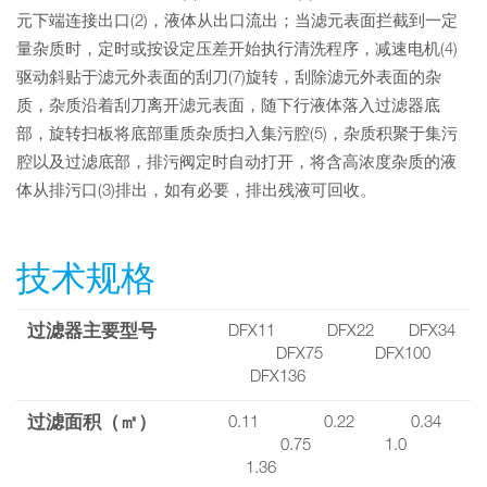
元下端连接出口(2)，液体从出口流出；当滤元表面拦截到一定
量杂质时，定时或按设定压差开始执行清洗程序，减速电机(4)
驱动斜贴于滤元外表面的刮刀(7)旋转，刮除滤元外表面的杂
质，杂质沿着刮刀离开滤元表面，随下行液体落入过滤器底
部，旋转扫板将底部重质杂质扫入集污腔(5)，杂质积聚于集污
腔以及过滤底部，排污阀定时自动打开，将含高浓度杂质的液
体从排污口(3)排出，如有必要，排出残液可回收。
技术规格
过滤器主要型号
DFX11 DFX22 DFX34
DFX75 DFX100
DFX136
过滤面积（㎡）
0.11 0.22 0.34
0.75 1.0
1.36