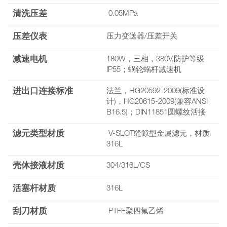
清洗压差
0.05MPa
压差仪表
压力变送器/压差开关
减速电机
180W，三相，380V,防护等级
IP55；蜗轮蜗杆减速机
进出口连接标准
法兰，HG20592-2009(标准设
计)，HG20615-2009(兼容ANSI
B16.5)；DIN11851圆螺纹活接
滤元类型材质
V-SLOT缝隙型金属滤元，材质
316L
壳体接液材质
304/316L/CS
活塞杆材质
316L
刮刀材质
PTFE聚四氟乙烯